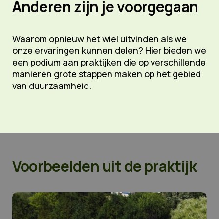
Anderen zijn je voorgegaan
Over ons
Over ons
Waarom opnieuw het wiel uitvinden als we
onze ervaringen kunnen delen? Hier bieden we
De mensen
een podium aan praktijken die op verschillende
De stichting
manieren grote stappen maken op het gebied
Financiën
van duurzaamheid.
Contact
savings
Doneren
Voorbeelden uit de praktijk