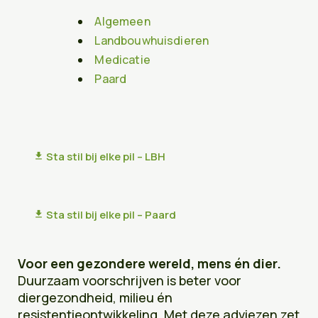
Algemeen
Over ons
Landbouwhuisdieren
Over ons
Medicatie
De mensen
Paard
De stichting
Financiën
Sta stil bij elke pil – LBH
download
Contact
savings
Doneren
Sta stil bij elke pil – Paard
download
Voor een gezondere wereld, mens én dier.
Duurzaam voorschrijven is beter voor
diergezondheid, milieu én
resistentieontwikkeling. Met deze adviezen zet