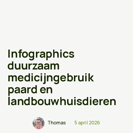
Doe de duurzaamheids-scan
Thema’s
Energie
Infographics
Medicijnen
Afval
duurzaam
medicijngebruik
paard en
Praktijkvoorbe
Nieuws en
landbouwhuisdieren
publicaties
Nieuws
Thomas
5 april 2026
Duurzaamheid